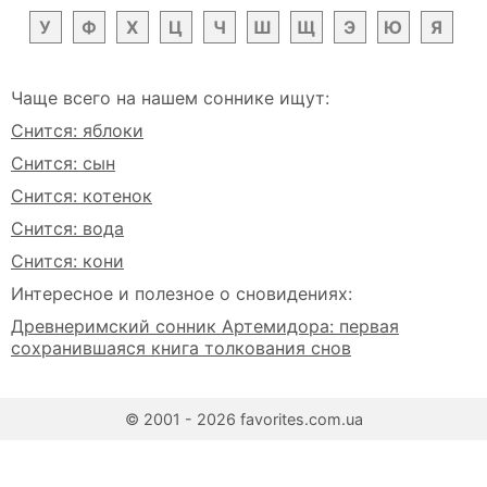
У
Ф
Х
Ц
Ч
Ш
Щ
Э
Ю
Я
Чаще всего на нашем соннике ищут:
Снится: яблоки
Снится: сын
Снится: котенок
Снится: вода
Снится: кони
Интересное и полезное о сновидениях:
Древнеримский сонник Артемидора: первая
сохранившаяся книга толкования снов
© 2001 - 2026 favorites.com.ua