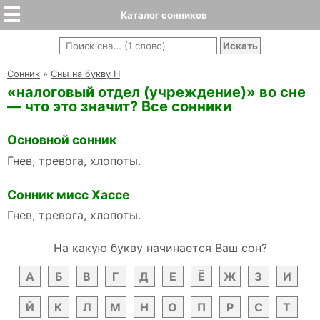
Каталог сонников
Cонник
»
Сны на букву Н
«налоговый отдел (учреждение)» во сне
— что это значит? Все сонники
Основной сонник
Гнев, тревога, хлопоты.
Сонник мисс Хассе
Гнев, тревога, хлопоты.
На какую букву начинается Ваш сон?
А
Б
В
Г
Д
Е
Ё
Ж
З
И
Й
К
Л
М
Н
О
П
Р
С
Т