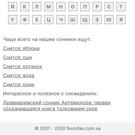
Й
К
Л
М
Н
О
П
Р
С
Т
У
Ф
Х
Ц
Ч
Ш
Щ
Э
Ю
Я
Чаще всего на нашем соннике ищут:
Снится: яблоки
Снится: сын
Снится: котенок
Снится: вода
Снится: кони
Интересное и полезное о сновидениях:
Древнеримский сонник Артемидора: первая
сохранившаяся книга толкования снов
© 2001 - 2026 favorites.com.ua