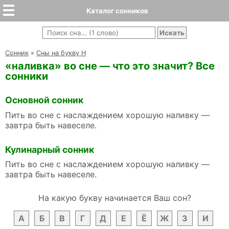
Каталог сонников
Cонник
»
Сны на букву Н
«наливка» во сне — что это значит? Все
сонники
Основной сонник
Пить во сне с наслаждением хорошую наливку —
завтра быть навеселе.
Кулинарный сонник
Пить во сне с наслаждением хорошую наливку —
завтра быть навеселе.
На какую букву начинается Ваш сон?
А
Б
В
Г
Д
Е
Ё
Ж
З
И