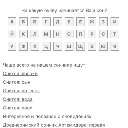
На какую букву начинается Ваш сон?
А
Б
В
Г
Д
Е
Ё
Ж
З
И
Й
К
Л
М
Н
О
П
Р
С
Т
У
Ф
Х
Ц
Ч
Ш
Щ
Э
Ю
Я
Чаще всего на нашем соннике ищут:
Снится: яблоки
Снится: сын
Снится: котенок
Снится: вода
Снится: кони
Интересное и полезное о сновидениях:
Древнеримский сонник Артемидора: первая