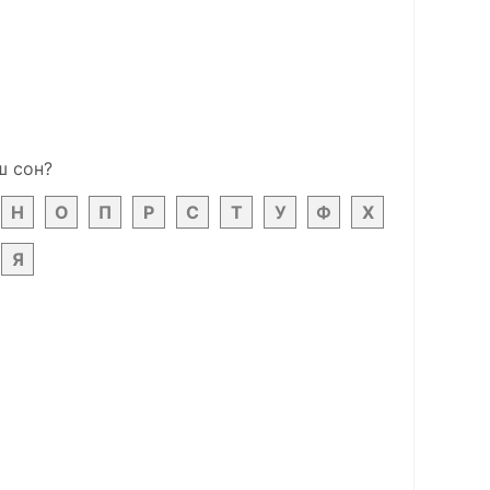
ш сон?
Н
О
П
Р
С
Т
У
Ф
Х
Я