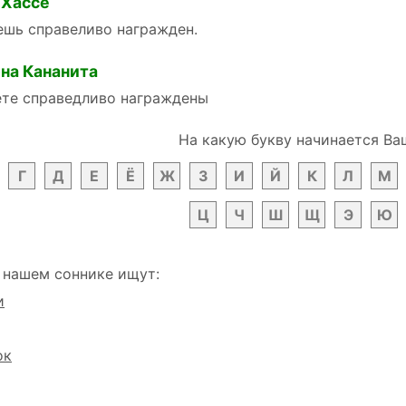
 Хассе
ешь справеливо награжден.
на Кананита
ете справедливо награждены
На какую букву начинается Ва
Г
Д
Е
Ё
Ж
З
И
Й
К
Л
М
Ц
Ч
Ш
Щ
Э
Ю
 нашем соннике ищут:
и
ок