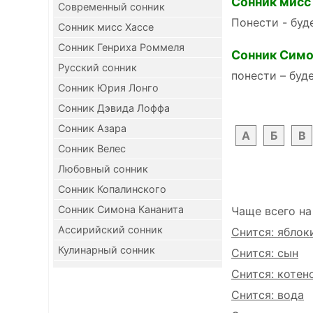
Сонник мисс
Современный сонник
Понести - буд
Сонник мисс Хассе
Сонник Генриха Роммеля
Сонник Симо
Русский сонник
понести – буд
Сонник Юрия Лонго
Сонник Дэвида Лоффа
Сонник Азара
А
Б
В
Сонник Велес
Любовный сонник
Сонник Копалинского
Сонник Симона Кананита
Чаще всего на
Ассирийский сонник
Снится: яблок
Кулинарный сонник
Снится: сын
Снится: котен
Снится: вода