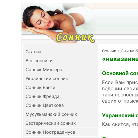
Cонник
»
Сны на б
Cтатьи
«наказание
Все сонники
Сонник Миллера
Основной со
Украинский сонник
Если Вам прис
Сонник Ванги
ведении своих
таки несносны
Сонник Фрейда
своих отпрыск
Сонник Цветкова
Мусульманский сонник
Украинский 
Эзотерический сонник
Как снится, ч
Сонник Нострадамуса