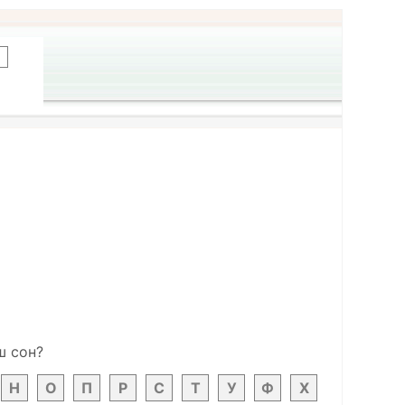
ш сон?
Н
О
П
Р
С
Т
У
Ф
Х