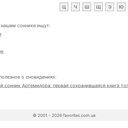
Ц
Ч
Ш
Щ
Э
Ю
 нашем соннике ищут:
и
ок
полезное о сновидениях:
 сонник Артемидора: первая сохранившаяся книга то
© 2001 - 2026 favorites.com.ua