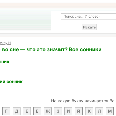
укву Н
 во сне — что это значит? Все сонники
нник
ий сонник
На какую букву начинается Ва
Г
Д
Е
Ё
Ж
З
И
Й
К
Л
М