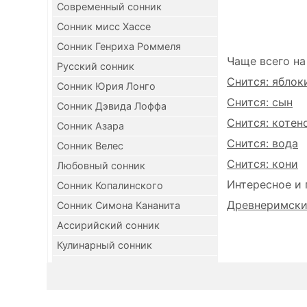
Современный сонник
Сонник мисс Хассе
Сонник Генриха Роммеля
Чаще всего на
Русский сонник
Снится: яблок
Сонник Юрия Лонго
Снится: сын
Сонник Дэвида Лоффа
Снится: котен
Сонник Азара
Снится: вода
Сонник Велес
Снится: кони
Любовный сонник
Интересное и 
Сонник Копалинского
Древнеримский
Сонник Симона Кананита
Ассирийский сонник
Кулинарный сонник