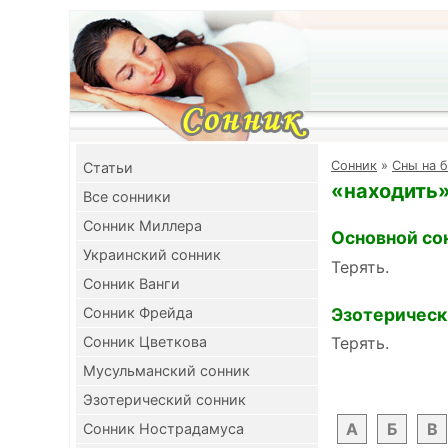
Cонник
»
Сны на б
Cтатьи
«находить»
Все сонники
Сонник Миллера
Основной со
Украинский сонник
Терять.
Сонник Ванги
Эзотерическ
Сонник Фрейда
Сонник Цветкова
Терять.
Мусульманский сонник
Эзотерический сонник
А
Б
В
Сонник Нострадамуса