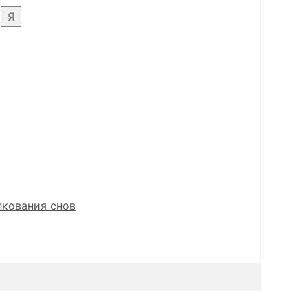
Я
лкования снов