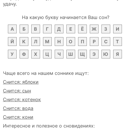
удачу.
На какую букву начинается Ваш сон?
А
Б
В
Г
Д
Е
Ё
Ж
З
И
Й
К
Л
М
Н
О
П
Р
С
Т
У
Ф
Х
Ц
Ч
Ш
Щ
Э
Ю
Я
Чаще всего на нашем соннике ищут:
Снится: яблоки
Снится: сын
Снится: котенок
Снится: вода
Снится: кони
Интересное и полезное о сновидениях: