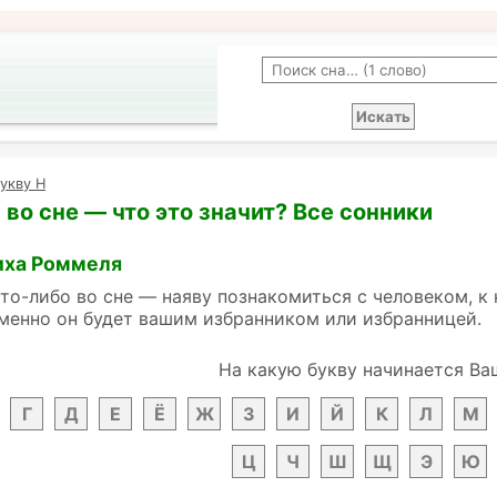
укву Н
во сне — что это значит? Все сонники
иха Роммеля
что-либо во сне — наяву познакомиться с человеком, к
менно он будет вашим избранником или избранницей.
На какую букву начинается Ва
Г
Д
Е
Ё
Ж
З
И
Й
К
Л
М
Ц
Ч
Ш
Щ
Э
Ю