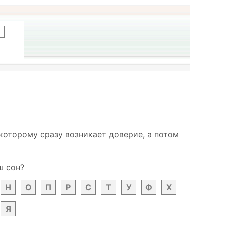
 которому сразу возникает доверие, а потом
ш сон?
Н
О
П
Р
С
Т
У
Ф
Х
Я