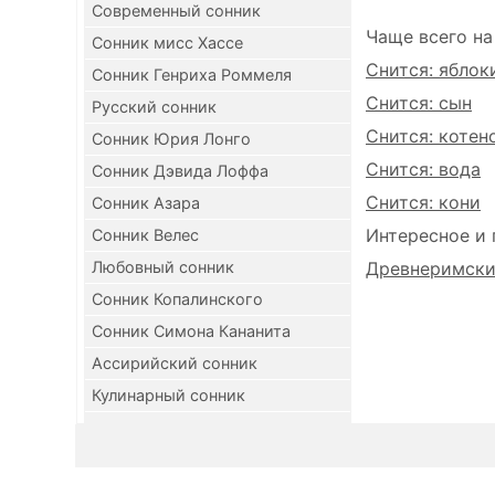
Современный сонник
Чаще всего на
Сонник мисс Хассе
Снится: яблок
Сонник Генриха Роммеля
Снится: сын
Русский сонник
Снится: котен
Сонник Юрия Лонго
Снится: вода
Сонник Дэвида Лоффа
Снится: кони
Сонник Азара
Интересное и 
Сонник Велес
Любовный сонник
Древнеримский
Сонник Копалинского
Сонник Симона Кананита
Ассирийский сонник
Кулинарный сонник