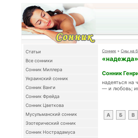
Cонник
»
Сны на б
Cтатьи
«надежда» 
Все сонники
Сонник Миллера
Сонник Генр
Украинский сонник
надеяться на 
Сонник Ванги
— и любовь; и
Сонник Фрейда
Сонник Цветкова
Мусульманский сонник
А
Б
В
Эзотерический сонник
Сонник Нострадамуса