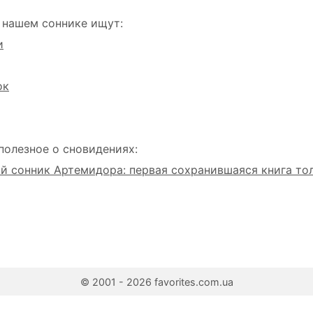
 нашем соннике ищут:
и
ок
полезное о сновидениях:
 сонник Артемидора: первая сохранившаяся книга то
© 2001 - 2026 favorites.com.ua