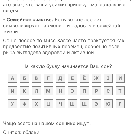
это знак, что ваши усилия принесут материальные
плоды.
-
Семейное счастье:
Есть во сне лосося
символизирует гармонию и радость в семейной
жизни.
Сон о лососе по мисс Хассе часто трактуется как
предвестие позитивных перемен, особенно если
рыба выглядела здоровой и активной.
На какую букву начинается Ваш сон?
А
Б
В
Г
Д
Е
Ё
Ж
З
И
Й
К
Л
М
Н
О
П
Р
С
Т
У
Ф
Х
Ц
Ч
Ш
Щ
Э
Ю
Я
Чаще всего на нашем соннике ищут:
Снится: яблоки