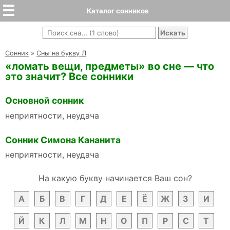
Каталог сонников
Cонник
»
Сны на букву Л
«ломать вещи, предметы» во сне — что
это значит? Все сонники
Основной сонник
неприятности, неудача
Сонник Симона Кананита
неприятности, неудача
На какую букву начинается Ваш сон?
А
Б
В
Г
Д
Е
Ё
Ж
З
И
Й
К
Л
М
Н
О
П
Р
С
Т