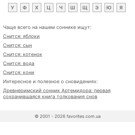
У
Ф
Х
Ц
Ч
Ш
Щ
Э
Ю
Я
Чаще всего на нашем соннике ищут:
Снится: яблоки
Снится: сын
Снится: котенок
Снится: вода
Снится: кони
Интересное и полезное о сновидениях:
Древнеримский сонник Артемидора: первая
сохранившаяся книга толкования снов
© 2001 - 2026 favorites.com.ua