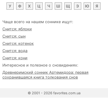
У
Ф
Х
Ц
Ч
Ш
Щ
Э
Ю
Я
Чаще всего на нашем соннике ищут:
Снится: яблоки
Снится: сын
Снится: котенок
Снится: вода
Снится: кони
Интересное и полезное о сновидениях:
Древнеримский сонник Артемидора: первая
сохранившаяся книга толкования снов
© 2001 - 2026 favorites.com.ua