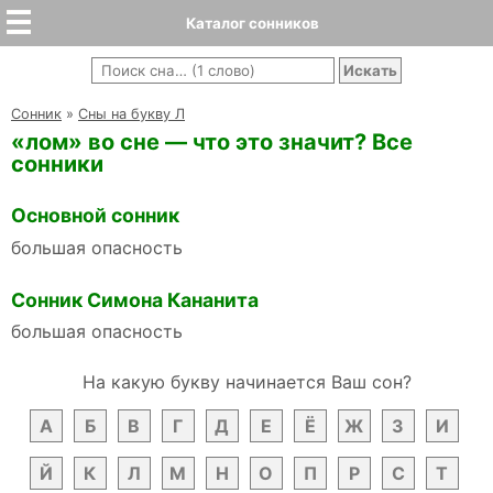
Каталог сонников
Cонник
»
Сны на букву Л
«лом» во сне — что это значит? Все
сонники
Основной сонник
большая опасность
Сонник Симона Кананита
большая опасность
На какую букву начинается Ваш сон?
А
Б
В
Г
Д
Е
Ё
Ж
З
И
Й
К
Л
М
Н
О
П
Р
С
Т