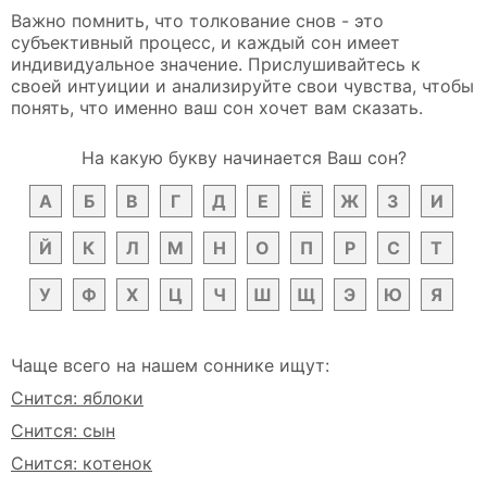
Важно помнить, что толкование снов - это
субъективный процесс, и каждый сон имеет
индивидуальное значение. Прислушивайтесь к
своей интуиции и анализируйте свои чувства, чтобы
понять, что именно ваш сон хочет вам сказать.
На какую букву начинается Ваш сон?
А
Б
В
Г
Д
Е
Ё
Ж
З
И
Й
К
Л
М
Н
О
П
Р
С
Т
У
Ф
Х
Ц
Ч
Ш
Щ
Э
Ю
Я
Чаще всего на нашем соннике ищут:
Снится: яблоки
Снится: сын
Снится: котенок