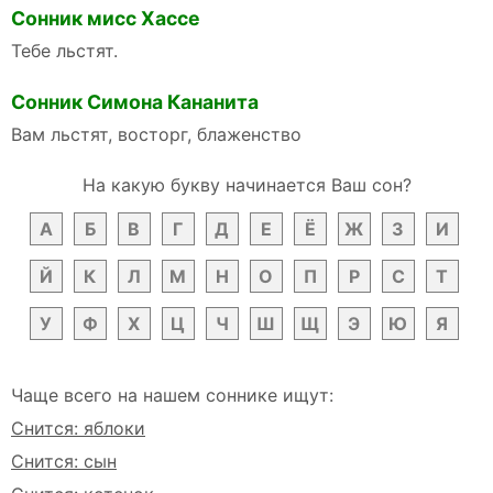
Сонник мисс Хассе
Тебе льстят.
Сонник Симона Кананита
Вам льстят, восторг, блаженство
На какую букву начинается Ваш сон?
А
Б
В
Г
Д
Е
Ё
Ж
З
И
Й
К
Л
М
Н
О
П
Р
С
Т
У
Ф
Х
Ц
Ч
Ш
Щ
Э
Ю
Я
Чаще всего на нашем соннике ищут:
Снится: яблоки
Снится: сын