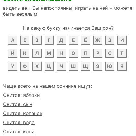
видеть ее – Вы непостоянны; играть на ней – можете
быть веселым
На какую букву начинается Ваш сон?
А
Б
В
Г
Д
Е
Ё
Ж
З
И
Й
К
Л
М
Н
О
П
Р
С
Т
У
Ф
Х
Ц
Ч
Ш
Щ
Э
Ю
Я
Чаще всего на нашем соннике ищут:
Снится: яблоки
Снится: сын
Снится: котенок
Снится: вода
Снится: кони