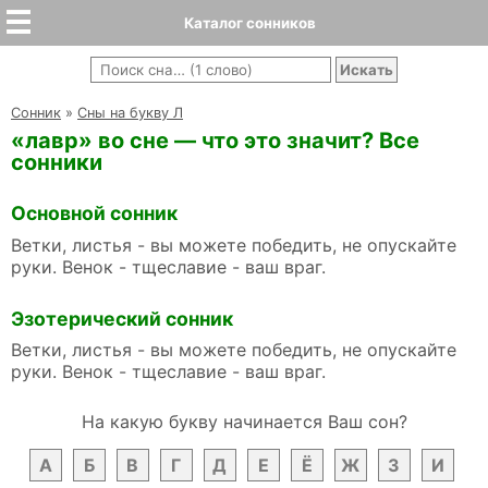
Каталог сонников
Cонник
»
Сны на букву Л
«лавр» во сне — что это значит? Все
сонники
Основной сонник
Ветки, листья - вы можете победить, не опускайте
руки. Венок - тщеславие - ваш враг.
Эзотерический сонник
Ветки, листья - вы можете победить, не опускайте
руки. Венок - тщеславие - ваш враг.
На какую букву начинается Ваш сон?
А
Б
В
Г
Д
Е
Ё
Ж
З
И