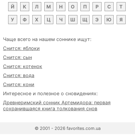
Й
К
Л
М
Н
О
П
Р
С
Т
У
Ф
Х
Ц
Ч
Ш
Щ
Э
Ю
Я
Чаще всего на нашем соннике ищут:
Снится: яблоки
Снится: сын
Снится: котенок
Снится: вода
Снится: кони
Интересное и полезное о сновидениях:
Древнеримский сонник Артемидора: первая
сохранившаяся книга толкования снов
© 2001 - 2026 favorites.com.ua