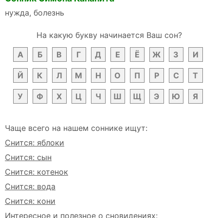
нужда, болезнь
На какую букву начинается Ваш сон?
А
Б
В
Г
Д
Е
Ё
Ж
З
И
Й
К
Л
М
Н
О
П
Р
С
Т
У
Ф
Х
Ц
Ч
Ш
Щ
Э
Ю
Я
Чаще всего на нашем соннике ищут:
Снится: яблоки
Снится: сын
Снится: котенок
Снится: вода
Снится: кони
Интересное и полезное о сновидениях: