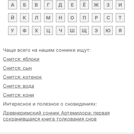
А
Б
В
Г
Д
Е
Ё
Ж
З
И
Й
К
Л
М
Н
О
П
Р
С
Т
У
Ф
Х
Ц
Ч
Ш
Щ
Э
Ю
Я
Чаще всего на нашем соннике ищут:
Снится: яблоки
Снится: сын
Снится: котенок
Снится: вода
Снится: кони
Интересное и полезное о сновидениях:
Древнеримский сонник Артемидора: первая
сохранившаяся книга толкования снов