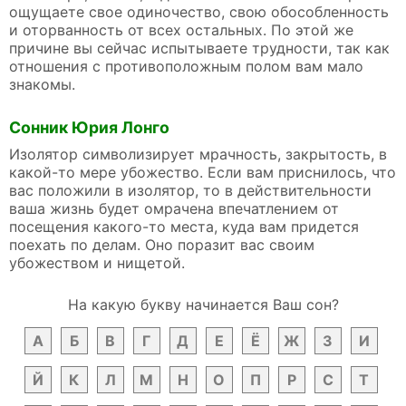
ощущаете свое одиночество, свою обособленность
и оторванность от всех остальных. По этой же
причине вы сейчас испытываете трудности, так как
отношения с противоположным полом вам мало
знакомы.
Сонник Юрия Лонго
Изолятор символизирует мрачность, закрытость, в
какой-то мере убожество. Если вам приснилось, что
вас положили в изолятор, то в действительности
ваша жизнь будет омрачена впечатлением от
посещения какого-то места, куда вам придется
поехать по делам. Оно поразит вас своим
убожеством и нищетой.
На какую букву начинается Ваш сон?
А
Б
В
Г
Д
Е
Ё
Ж
З
И
Й
К
Л
М
Н
О
П
Р
С
Т