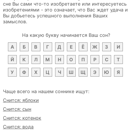
сне Вы сами что-то изобретаете или интересуетесь
изобретениями - это означает, что Вас ждет удача и
Вы добьетесь успешного выполнения Ваших
замыслов.
На какую букву начинается Ваш сон?
А
Б
В
Г
Д
Е
Ё
Ж
З
И
Й
К
Л
М
Н
О
П
Р
С
Т
У
Ф
Х
Ц
Ч
Ш
Щ
Э
Ю
Я
Чаще всего на нашем соннике ищут:
Снится: яблоки
Снится: сын
Снится: котенок
Снится: вода