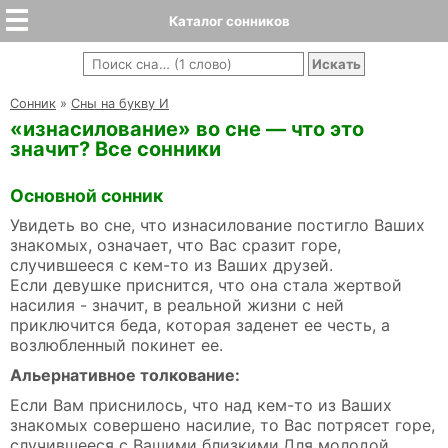
Каталог сонников
Cонник
»
Сны на букву И
«изнасилование» во сне — что это
значит? Все сонники
Основной сонник
Увидеть во сне, что изнасилование постигло Ваших
знакомых, означает, что Вас сразит горе,
случившееся с кем-то из Ваших друзей.
Если девушке приснится, что она стала жертвой
насилия - значит, в реальной жизни с ней
приключится беда, которая заденет ее честь, а
возлюбленный покинет ее.
Альернативное толкование:
Если Вам приснилось, что над кем-то из Ваших
знакомых совершено насилие, то Вас потрясет горе,
случившееся с Вашими близкими.Для молодой