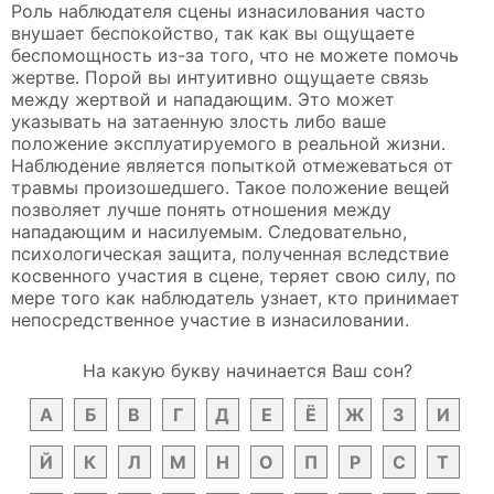
Роль наблюдателя сцены изнасилования часто
внушает беспокойство, так как вы ощущаете
беспомощность из-за того, что не можете помочь
жертве. Порой вы интуитивно ощущаете связь
между жертвой и нападающим. Это может
указывать на затаенную злость либо ваше
положение эксплуатируемого в реальной жизни.
Наблюдение является попыткой отмежеваться от
травмы произошедшего. Такое положение вещей
позволяет лучше понять отношения между
нападающим и насилуемым. Следовательно,
психологическая защита, полученная вследствие
косвенного участия в сцене, теряет свою силу, по
мере того как наблюдатель узнает, кто принимает
непосредственное участие в изнасиловании.
На какую букву начинается Ваш сон?
А
Б
В
Г
Д
Е
Ё
Ж
З
И
Й
К
Л
М
Н
О
П
Р
С
Т