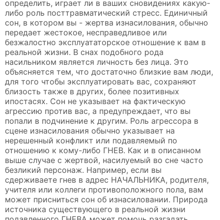
определить, играет ли в ваших сновидениях какую-
либо роль посттравматический стресс. Единичный
сон, в котором вы - жертва изнасилования, обычно
передает жестокое, несправедливое или
безжалостно эксплуататорское отношение к вам в
реальной жизни. В снах подобного рода
насильником является личность без лица. Это
объясняется тем, что достаточно близкие вам люди,
для того чтобы эксплуатировать вас, сохраняют
близость также в других, более позитивных
ипостасях. Сон не указывает на фактическую
агрессию против вас, а предупреждает, что вы
попали в подчинение к другим. Роль агрессора в
сцене изнасилования обычно указывает на
нерешенный конфликт или подавляемый по
отношению к кому-либо ГНЕВ. Как и в описанном
выше случае с жертвой, насилуемый во сне часто
безликий персонаж. Например, если вы
сдерживаете гнев в адрес НАЧАЛЬНИКА, родителя,
учителя или коллеги противоположного пола, вам
может присниться сон об изнасиловании. Природа
источника существующего в реальной жизни
подавленного ГНЕВА может помочь разгадать