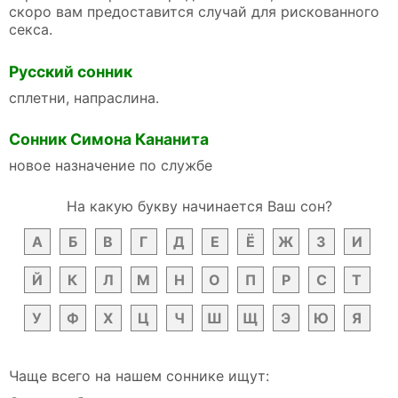
скоро вам предоставится случай для рискованного
секса.
Русский сонник
сплетни, напраслина.
Сонник Симона Кананита
новое назначение по службе
На какую букву начинается Ваш сон?
А
Б
В
Г
Д
Е
Ё
Ж
З
И
Й
К
Л
М
Н
О
П
Р
С
Т
У
Ф
Х
Ц
Ч
Ш
Щ
Э
Ю
Я
Чаще всего на нашем соннике ищут: