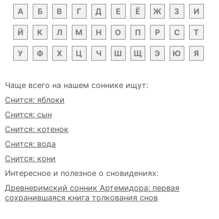
А
Б
В
Г
Д
Е
Ё
Ж
З
И
Й
К
Л
М
Н
О
П
Р
С
Т
У
Ф
Х
Ц
Ч
Ш
Щ
Э
Ю
Я
Чаще всего на нашем соннике ищут:
Снится: яблоки
Снится: сын
Снится: котенок
Снится: вода
Снится: кони
Интересное и полезное о сновидениях:
Древнеримский сонник Артемидора: первая
сохранившаяся книга толкования снов