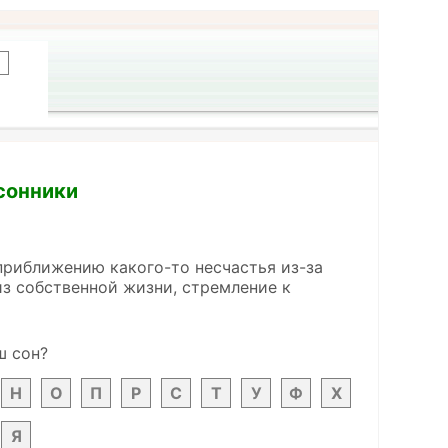
 сонники
 приближению какого-то несчастья из-за
з собственной жизни, стремление к
ш сон?
Н
О
П
Р
С
Т
У
Ф
Х
Я