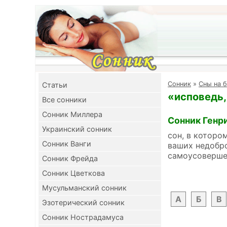
Cонник
»
Сны на б
Cтатьи
«исповедь,
Все сонники
Сонник Миллера
Сонник Генр
Украинский сонник
сон, в которо
Сонник Ванги
ваших недобро
самоусоверше
Сонник Фрейда
Сонник Цветкова
Мусульманский сонник
А
Б
В
Эзотерический сонник
Сонник Нострадамуса