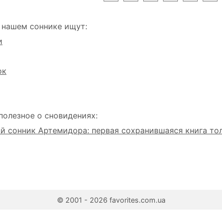
 нашем соннике ищут:
и
ок
полезное о сновидениях:
 сонник Артемидора: первая сохранившаяся книга то
© 2001 - 2026 favorites.com.ua