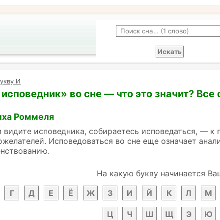
укву И
 исповедник» во сне — что это значит? Все
иха Роммеля
м видите исповедника, собираетесь исповедаться, — к
желателей. Исповедоваться во сне еще означает анали
нствованию.
На какую букву начинается Ва
Г
Д
Е
Ё
Ж
З
И
Й
К
Л
М
Ц
Ч
Ш
Щ
Э
Ю