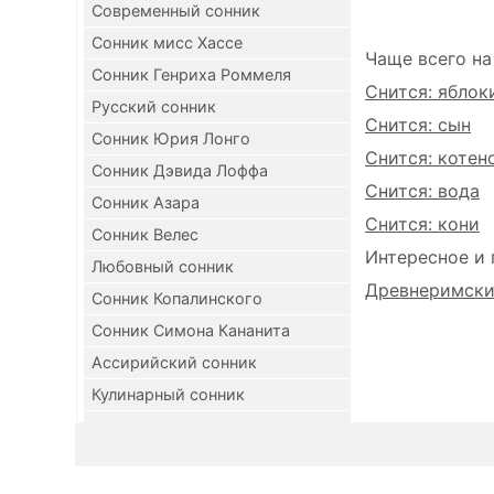
Современный сонник
Сонник мисс Хассе
Чаще всего на
Сонник Генриха Роммеля
Снится: яблок
Русский сонник
Снится: сын
Сонник Юрия Лонго
Снится: котен
Сонник Дэвида Лоффа
Снится: вода
Сонник Азара
Снится: кони
Сонник Велес
Интересное и 
Любовный сонник
Древнеримский
Сонник Копалинского
Сонник Симона Кананита
Ассирийский сонник
Кулинарный сонник