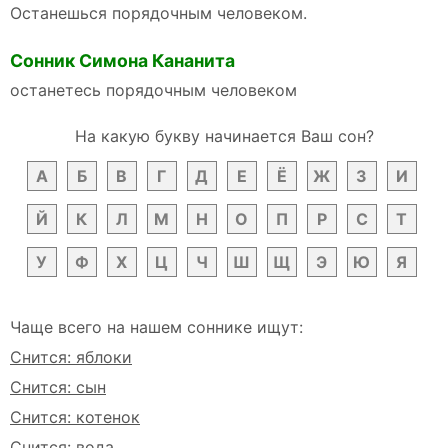
Останешься порядочным человеком.
Сонник Симона Кананита
останетесь порядочным человеком
На какую букву начинается Ваш сон?
А
Б
В
Г
Д
Е
Ё
Ж
З
И
Й
К
Л
М
Н
О
П
Р
С
Т
У
Ф
Х
Ц
Ч
Ш
Щ
Э
Ю
Я
Чаще всего на нашем соннике ищут:
Снится: яблоки
Снится: сын
Снится: котенок
Снится: вода