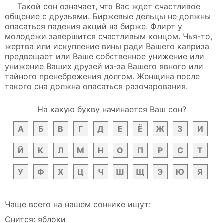
Такой сон означает, что Вас ждет счастливое
общение с друзьями. Биржевые дельцы не должны
опасаться падения акций на бирже. Флирт у
молодежи завершится счастливым концом. Чья-то,
жертва или искупление вины ради Вашего каприза
предвещает или Ваше собственное унижение или
унижение Ваших друзей из-за Вашего явного или
тайного пренебрежения долгом. Женщина после
такого сна должна опасаться разочарования.
На какую букву начинается Ваш сон?
А
Б
В
Г
Д
Е
Ё
Ж
З
И
Й
К
Л
М
Н
О
П
Р
С
Т
У
Ф
Х
Ц
Ч
Ш
Щ
Э
Ю
Я
Чаще всего на нашем соннике ищут:
Снится: яблоки