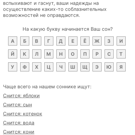
вспыхивают и гаснут, ваши надежды на
осуществление каких-то соблазнительных
возможностей не оправдаются.
На какую букву начинается Ваш сон?
А
Б
В
Г
Д
Е
Ё
Ж
З
И
Й
К
Л
М
Н
О
П
Р
С
Т
У
Ф
Х
Ц
Ч
Ш
Щ
Э
Ю
Я
Чаще всего на нашем соннике ищут:
Снится: яблоки
Снится: сын
Снится: котенок
Снится: вода
Снится: кони