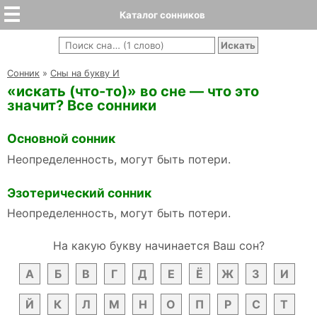
Каталог сонников
Cонник
»
Сны на букву И
«искать (что-то)» во сне — что это
значит? Все сонники
Основной сонник
Неопределенность, могут быть потери.
Эзотерический сонник
Неопределенность, могут быть потери.
На какую букву начинается Ваш сон?
А
Б
В
Г
Д
Е
Ё
Ж
З
И
Й
К
Л
М
Н
О
П
Р
С
Т