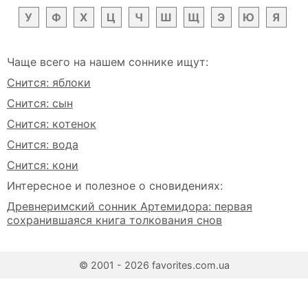
У
Ф
Х
Ц
Ч
Ш
Щ
Э
Ю
Я
Чаще всего на нашем соннике ищут:
Снится: яблоки
Снится: сын
Снится: котенок
Снится: вода
Снится: кони
Интересное и полезное о сновидениях:
Древнеримский сонник Артемидора: первая
сохранившаяся книга толкования снов
© 2001 - 2026 favorites.com.ua