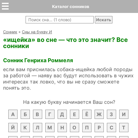
Каталог сонников
Cонник
»
Сны на букву И
«ищейка» во сне — что это значит? Все
сонники
Сонник Генриха Роммеля
если вам приснилась собака-ищейка любой породы
за работой — наяву вас будут использовать в чужих
интересах так ловко, что вы не сразу сможете
понять это.
На какую букву начинается Ваш сон?
А
Б
В
Г
Д
Е
Ё
Ж
З
И
Й
К
Л
М
Н
О
П
Р
С
Т