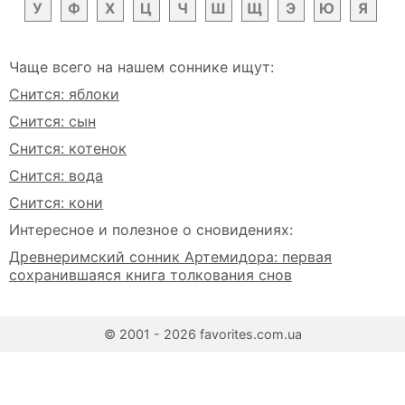
У
Ф
Х
Ц
Ч
Ш
Щ
Э
Ю
Я
Чаще всего на нашем соннике ищут:
Снится: яблоки
Снится: сын
Снится: котенок
Снится: вода
Снится: кони
Интересное и полезное о сновидениях:
Древнеримский сонник Артемидора: первая
сохранившаяся книга толкования снов
© 2001 - 2026 favorites.com.ua