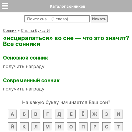
Каталог сонников
Cонник
»
Сны на букву И
«исцарапаться» во сне — что это значит?
Все сонники
Основной сонник
получить награду
Современный сонник
получить награду
На какую букву начинается Ваш сон?
А
Б
В
Г
Д
Е
Ё
Ж
З
И
Й
К
Л
М
Н
О
П
Р
С
Т