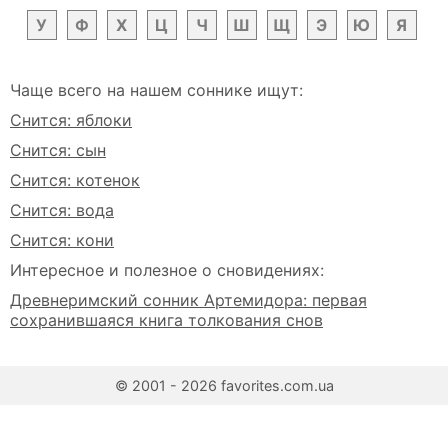
У
Ф
Х
Ц
Ч
Ш
Щ
Э
Ю
Я
Чаще всего на нашем соннике ищут:
Снится: яблоки
Снится: сын
Снится: котенок
Снится: вода
Снится: кони
Интересное и полезное о сновидениях:
Древнеримский сонник Артемидора: первая
сохранившаяся книга толкования снов
© 2001 - 2026 favorites.com.ua