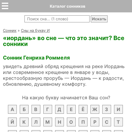
Каталог сонников
Cонник
»
Сны на букву И
«иордань» во сне — что это значит? Все
сонники
Сонник Генриха Роммеля
увидеть древний обряд крещения на реке Иордань
или современное крещение в январе у воды,
крестообразную прорубь — Иордань — к радости,
обновлению, душевному комфорту.
На какую букву начинается Ваш сон?
А
Б
В
Г
Д
Е
Ё
Ж
З
И
Й
К
Л
М
Н
О
П
Р
С
Т