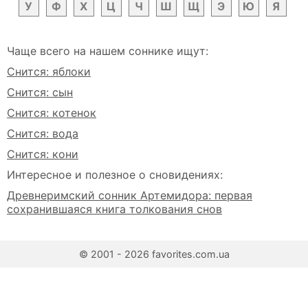
У
Ф
Х
Ц
Ч
Ш
Щ
Э
Ю
Я
Чаще всего на нашем соннике ищут:
Снится: яблоки
Снится: сын
Снится: котенок
Снится: вода
Снится: кони
Интересное и полезное о сновидениях:
Древнеримский сонник Артемидора: первая
сохранившаяся книга толкования снов
© 2001 - 2026 favorites.com.ua