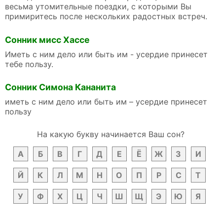
весьма утомительные поездки, с которыми Вы
примиритесь после нескольких радостных встреч.
Сонник мисс Хассе
Иметь с ним дело или быть им - усердие принесет
тебе пользу.
Сонник Симона Кананита
иметь с ним дело или быть им – усердие принесет
пользу
На какую букву начинается Ваш сон?
А
Б
В
Г
Д
Е
Ё
Ж
З
И
Й
К
Л
М
Н
О
П
Р
С
Т
У
Ф
Х
Ц
Ч
Ш
Щ
Э
Ю
Я