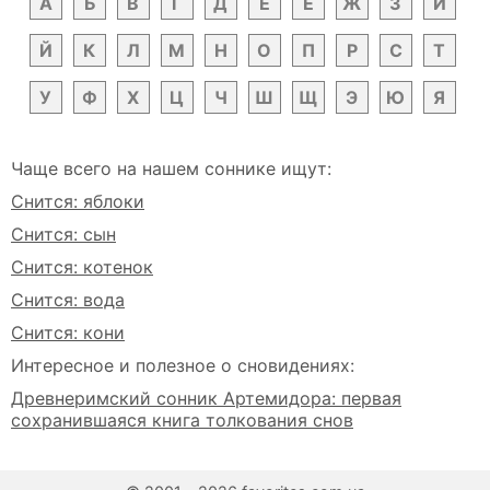
А
Б
В
Г
Д
Е
Ё
Ж
З
И
Й
К
Л
М
Н
О
П
Р
С
Т
У
Ф
Х
Ц
Ч
Ш
Щ
Э
Ю
Я
Чаще всего на нашем соннике ищут:
Снится: яблоки
Снится: сын
Снится: котенок
Снится: вода
Снится: кони
Интересное и полезное о сновидениях:
Древнеримский сонник Артемидора: первая
сохранившаяся книга толкования снов