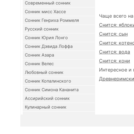
Современный сонник
Сонник мисс Хассе
Чаще всего на
Сонник Генриха Роммеля
Снится: яблок
Русский сонник
Снится: сын
Сонник Юрия Лонго
Снится: котен
Сонник Дэвида Лоффа
Снится: вода
Сонник Азара
Снится: кони
Сонник Велес
Интересное и 
Любовный сонник
Древнеримский
Сонник Копалинского
Сонник Симона Кананита
Ассирийский сонник
Кулинарный сонник