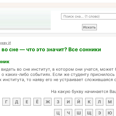
укву И
 во сне — что это значит? Все сонники
нник
 видеть во сне институт, в котором они учатся, може
о каких-либо событиях. Если же студенту приснилось 
х института, то наяву его не устраивает сложившаяся с
На какую букву начинается Ва
Г
Д
Е
Ё
Ж
З
И
Й
К
Л
М
Ц
Ч
Ш
Щ
Э
Ю