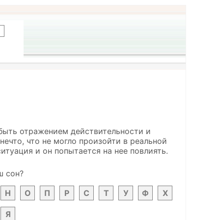
т быть отражением действительности и
нечто, что не могло произойти в реальной
итуация и он попытается на нее повлиять.
ш сон?
Н
О
П
Р
С
Т
У
Ф
Х
Я