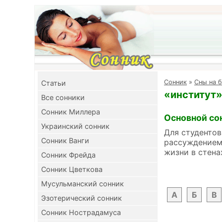
Cонник
»
Сны на б
Cтатьи
«институт»
Все сонники
Сонник Миллера
Основной со
Украинский сонник
Для студентов
Сонник Ванги
рассуждением 
жизни в стена
Сонник Фрейда
Сонник Цветкова
Мусульманский сонник
А
Б
В
Эзотерический сонник
Сонник Нострадамуса