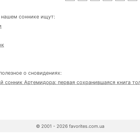
 нашем соннике ищут:
и
ок
полезное о сновидениях:
 сонник Артемидора: первая сохранившаяся книга то
© 2001 - 2026 favorites.com.ua