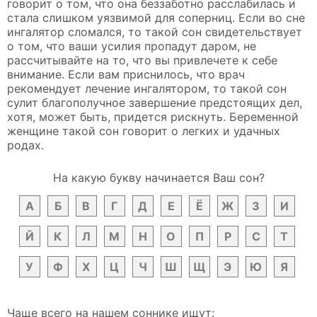
говорит о том, что она беззаботно расслабилась и
стала слишком уязвимой для соперниц. Если во сне
ингалятор сломался, то такой сон свидетельствует
о том, что ваши усилия пропадут даром, не
рассчитывайте на то, что вы привлечете к себе
внимание. Если вам приснилось, что врач
рекомендует лечение ингалятором, то такой сон
сулит благополучное завершение предстоящих дел,
хотя, может быть, придется рискнуть. Беременной
женщине такой сон говорит о легких и удачных
родах.
На какую букву начинается Ваш сон?
А
Б
В
Г
Д
Е
Ё
Ж
З
И
Й
К
Л
М
Н
О
П
Р
С
Т
У
Ф
Х
Ц
Ч
Ш
Щ
Э
Ю
Я
Чаще всего на нашем соннике ищут: