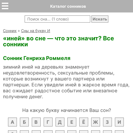
Каталог сонников
Cонник
»
Сны на букву И
«иней» во сне — что это значит? Все
сонники
Сонник Генриха Роммеля
зимний иней на деревьях знаменует
неудовлетворенность, сексуальные проблемы,
которые возникнут у вашего партнера или
партнерши. Если увидели иней в жаркое время года,
вас ожидает радостное событие или внезапное
получение денег.
На какую букву начинается Ваш сон?
А
Б
В
Г
Д
Е
Ё
Ж
З
И