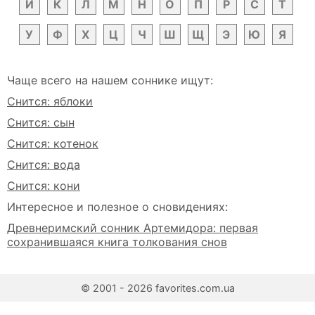
Й
К
Л
М
Н
О
П
Р
С
Т
У
Ф
Х
Ц
Ч
Ш
Щ
Э
Ю
Я
Чаще всего на нашем соннике ищут:
Снится: яблоки
Снится: сын
Снится: котенок
Снится: вода
Снится: кони
Интересное и полезное о сновидениях:
Древнеримский сонник Артемидора: первая
сохранившаяся книга толкования снов
© 2001 - 2026 favorites.com.ua