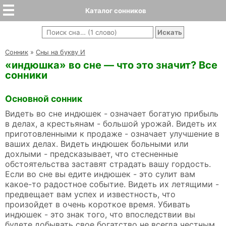
Каталог сонников
Cонник
»
Сны на букву И
«индюшка» во сне — что это значит? Все
сонники
Основной сонник
Видеть во сне индюшек - означает богатую прибыль
в делах, а крестьянам - большой урожай. Видеть их
приготовленными к продаже - означает улучшение в
ваших делах. Видеть индюшек больными или
дохлыми - предсказывает, что стесненные
обстоятельства заставят страдать вашу гордость.
Если во сне вы едите индюшек - это сулит вам
какое-то радостное событие. Видеть их летящими -
предвещает вам успех и известность, что
произойдет в очень короткое время. Убивать
индюшек - это знак того, что впоследствии вы
будете добывать свое богатство не всегда честным