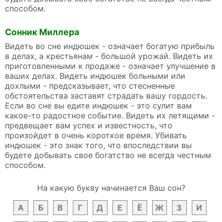
способом.
Сонник Миллера
Видеть во сне индюшек - означает богатую прибыль
в делах, а крестьянам - большой урожай. Видеть их
приготовленными к продаже - означает улучшение в
ваших делах. Видеть индюшек больными или
дохлыми - предсказывает, что стесненные
обстоятельства заставят страдать вашу гордость.
Если во сне вы едите индюшек - это сулит вам
какое-то радостное событие. Видеть их летящими -
предвещает вам успех и известность, что
произойдет в очень короткое время. Убивать
индюшек - это знак того, что впоследствии вы
будете добывать свое богатство не всегда честным
способом.
На какую букву начинается Ваш сон?
А
Б
В
Г
Д
Е
Ё
Ж
З
И