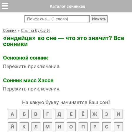
Каталог сонников
Cонник
»
Сны на букву И
«индейца» во сне — что это значит? Все
сонники
Основной сонник
Пережить приключения.
Сонник мисс Хассе
Пережить приключения.
На какую букву начинается Ваш сон?
А
Б
В
Г
Д
Е
Ё
Ж
З
И
Й
К
Л
М
Н
О
П
Р
С
Т