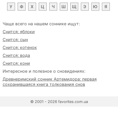
У
Ф
Х
Ц
Ч
Ш
Щ
Э
Ю
Я
Чаще всего на нашем соннике ищут:
Снится: яблоки
Снится: сын
Снится: котенок
Снится: вода
Снится: кони
Интересное и полезное о сновидениях:
Древнеримский сонник Артемидора: первая
сохранившаяся книга толкования снов
© 2001 - 2026 favorites.com.ua