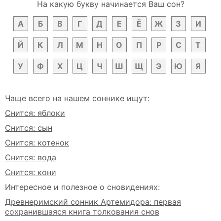
На какую букву начинается Ваш сон?
А
Б
В
Г
Д
Е
Ё
Ж
З
И
Й
К
Л
М
Н
О
П
Р
С
Т
У
Ф
Х
Ц
Ч
Ш
Щ
Э
Ю
Я
Чаще всего на нашем соннике ищут:
Снится: яблоки
Снится: сын
Снится: котенок
Снится: вода
Снится: кони
Интересное и полезное о сновидениях:
Древнеримский сонник Артемидора: первая
сохранившаяся книга толкования снов