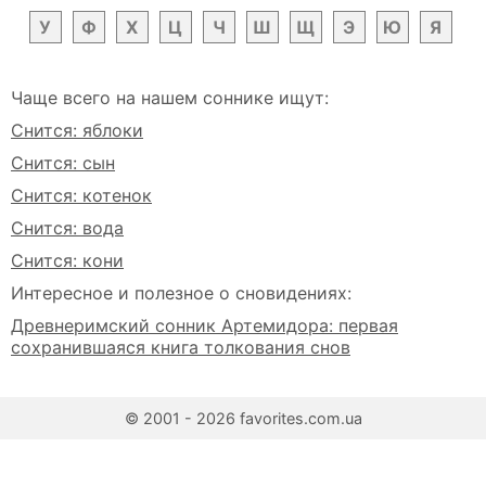
У
Ф
Х
Ц
Ч
Ш
Щ
Э
Ю
Я
Чаще всего на нашем соннике ищут:
Снится: яблоки
Снится: сын
Снится: котенок
Снится: вода
Снится: кони
Интересное и полезное о сновидениях:
Древнеримский сонник Артемидора: первая
сохранившаяся книга толкования снов
© 2001 - 2026 favorites.com.ua