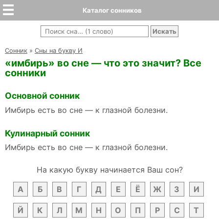
Каталог сонников
Cонник
»
Сны на букву И
«имбирь» во сне — что это значит? Все
сонники
Основной сонник
Имбирь есть во сне — к глазной болезни.
Кулинарный сонник
Имбирь есть во сне — к глазной болезни.
На какую букву начинается Ваш сон?
А
Б
В
Г
Д
Е
Ё
Ж
З
И
Й
К
Л
М
Н
О
П
Р
С
Т