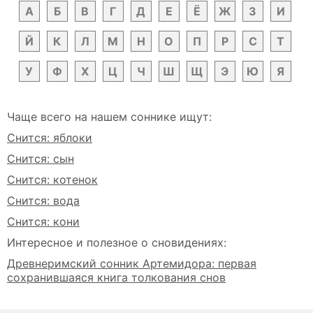
А
Б
В
Г
Д
Е
Ё
Ж
З
И
Й
К
Л
М
Н
О
П
Р
С
Т
У
Ф
Х
Ц
Ч
Ш
Щ
Э
Ю
Я
Чаще всего на нашем соннике ищут:
Снится: яблоки
Снится: сын
Снится: котенок
Снится: вода
Снится: кони
Интересное и полезное о сновидениях:
Древнеримский сонник Артемидора: первая
сохранившаяся книга толкования снов