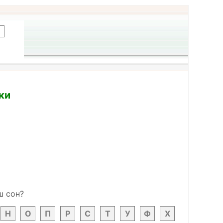
ки
ш сон?
Н
О
П
Р
С
Т
У
Ф
Х