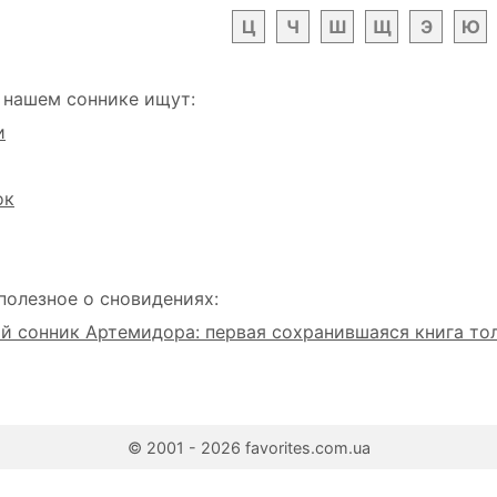
Ц
Ч
Ш
Щ
Э
Ю
 нашем соннике ищут:
и
ок
полезное о сновидениях:
 сонник Артемидора: первая сохранившаяся книга то
© 2001 - 2026 favorites.com.ua