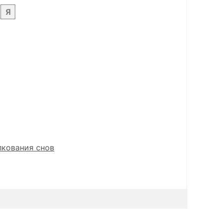
Я
лкования снов