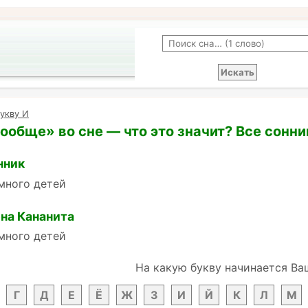
укву И
ообще» во сне — что это значит? Все сонни
нник
много детей
на Кананита
много детей
На какую букву начинается Ва
Г
Д
Е
Ё
Ж
З
И
Й
К
Л
М