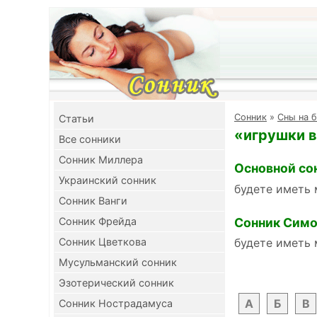
Cонник
»
Сны на б
Cтатьи
«игрушки в
Все сонники
Сонник Миллера
Основной со
Украинский сонник
будете иметь 
Сонник Ванги
Сонник Симо
Сонник Фрейда
Сонник Цветкова
будете иметь 
Мусульманский сонник
Эзотерический сонник
А
Б
В
Сонник Нострадамуса