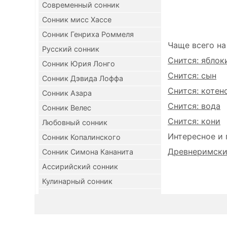
Современный сонник
Сонник мисс Хассе
Сонник Генриха Роммеля
Чаще всего на
Русский сонник
Снится: яблок
Сонник Юрия Лонго
Снится: сын
Сонник Дэвида Лоффа
Снится: котен
Сонник Азара
Снится: вода
Сонник Велес
Снится: кони
Любовный сонник
Интересное и 
Сонник Копалинского
Древнеримский
Сонник Симона Кананита
Ассирийский сонник
Кулинарный сонник