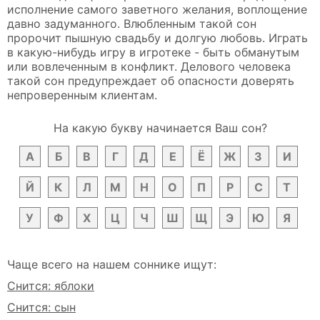
исполнение самого заветного желания, воплощение
давно задуманного. Влюбленным такой сон
пророчит пышную свадьбу и долгую любовь. Играть
в какую-нибудь игру в игротеке - быть обманутым
или вовлеченным в конфликт. Делового человека
такой сон предупреждает об опасности доверять
непроверенным клиентам.
На какую букву начинается Ваш сон?
А
Б
В
Г
Д
Е
Ё
Ж
З
И
Й
К
Л
М
Н
О
П
Р
С
Т
У
Ф
Х
Ц
Ч
Ш
Щ
Э
Ю
Я
Чаще всего на нашем соннике ищут:
Снится: яблоки
Снится: сын