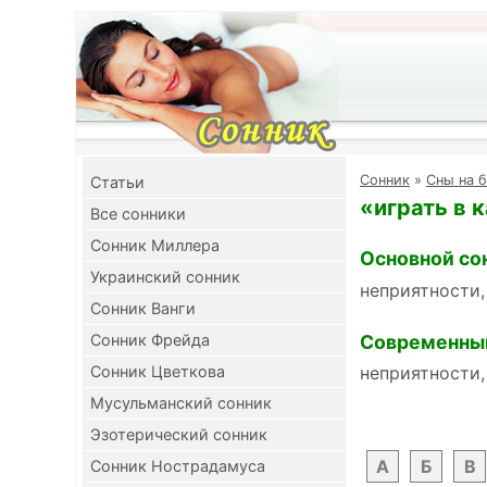
Cонник
»
Сны на б
Cтатьи
«играть в 
Все сонники
Сонник Миллера
Основной со
Украинский сонник
неприятности,
Сонник Ванги
Современны
Сонник Фрейда
Сонник Цветкова
неприятности,
Мусульманский сонник
Эзотерический сонник
А
Б
В
Сонник Нострадамуса