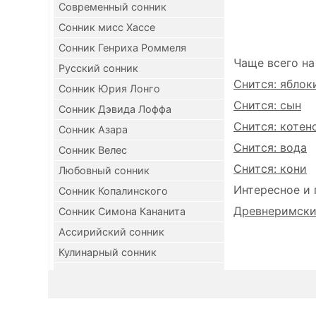
Современный сонник
Сонник мисс Хассе
Сонник Генриха Роммеля
Чаще всего на
Русский сонник
Снится: яблок
Сонник Юрия Лонго
Снится: сын
Сонник Дэвида Лоффа
Снится: котен
Сонник Азара
Снится: вода
Сонник Велес
Снится: кони
Любовный сонник
Интересное и 
Сонник Копалинского
Древнеримский
Сонник Симона Кананита
Ассирийский сонник
Кулинарный сонник