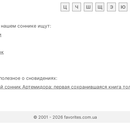
Ц
Ч
Ш
Щ
Э
Ю
 нашем соннике ищут:
и
ок
полезное о сновидениях:
 сонник Артемидора: первая сохранившаяся книга то
© 2001 - 2026 favorites.com.ua