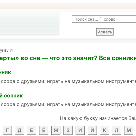
укву И
карты» во сне — что это значит? Все сонник
нник
 ссора с друзьями; играть на музыкальном инструмент
й сонник
 ссора с друзьями; играть на музыкальном инструмент
На какую букву начинается Ва
Г
Д
Е
Ё
Ж
З
И
Й
К
Л
М