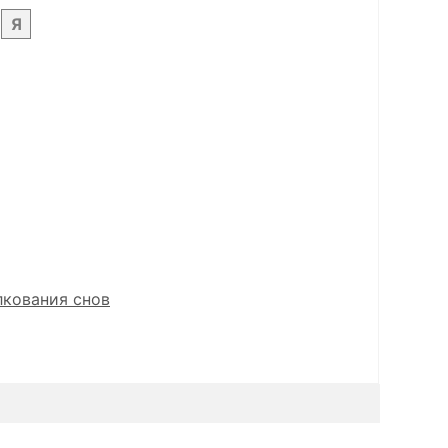
Я
лкования снов