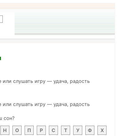
и
е или слушать игру — удача, радость
е или слушать игру — удача, радость
ш сон?
Н
О
П
Р
С
Т
У
Ф
Х