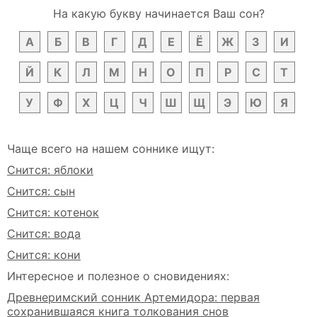
На какую букву начинается Ваш сон?
А
Б
В
Г
Д
Е
Ё
Ж
З
И
Й
К
Л
М
Н
О
П
Р
С
Т
У
Ф
Х
Ц
Ч
Ш
Щ
Э
Ю
Я
Чаще всего на нашем соннике ищут:
Снится: яблоки
Снится: сын
Снится: котенок
Снится: вода
Снится: кони
Интересное и полезное о сновидениях:
Древнеримский сонник Артемидора: первая
сохранившаяся книга толкования снов