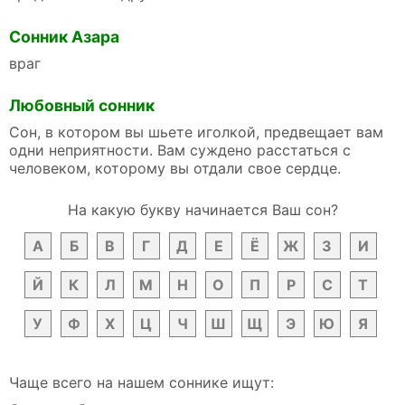
Сонник Азара
враг
Любовный сонник
Сон, в котором вы шьете иголкой, предвещает вам
одни неприятности. Вам суждено расстаться с
человеком, которому вы отдали свое сердце.
На какую букву начинается Ваш сон?
А
Б
В
Г
Д
Е
Ё
Ж
З
И
Й
К
Л
М
Н
О
П
Р
С
Т
У
Ф
Х
Ц
Ч
Ш
Щ
Э
Ю
Я
Чаще всего на нашем соннике ищут: