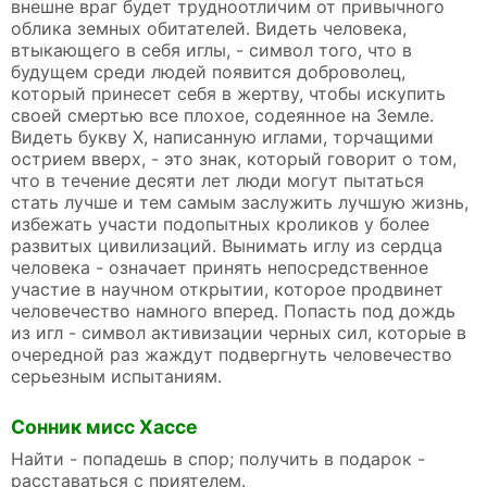
внешне враг будет трудноотличим от привычного
облика земных обитателей. Видеть человека,
втыкающего в себя иглы, - символ того, что в
будущем среди людей появится доброволец,
который принесет себя в жертву, чтобы искупить
своей смертью все плохое, содеянное на Земле.
Видеть букву X, написанную иглами, торчащими
острием вверх, - это знак, который говорит о том,
что в течение десяти лет люди могут пытаться
стать лучше и тем самым заслужить лучшую жизнь,
избежать участи подопытных кроликов у более
развитых цивилизаций. Вынимать иглу из сердца
человека - означает принять непосредственное
участие в научном открытии, которое продвинет
человечество намного вперед. Попасть под дождь
из игл - символ активизации черных сил, которые в
очередной раз жаждут подвергнуть человечество
серьезным испытаниям.
Сонник мисс Хассе
Найти - попадешь в спор; получить в подарок -
расставаться с приятелем.