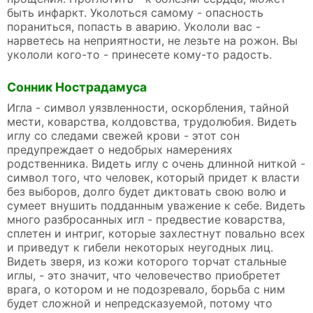
быть инфаркт. Уколоться самому - опасность
пораниться, попасть в аварию. Укололи вас -
нарветесь на неприятности, не лезьте на рожон. Вы
укололи кого-то - принесете кому-то радость.
Сонник Нострадамуса
Игла - символ уязвленности, оскорбления, тайной
мести, коварства, колдовства, трудолюбия. Видеть
иглу со следами свежей крови - этот сон
предупреждает о недобрых намерениях
родственника. Видеть иглу с очень длинной ниткой -
символ того, что человек, который придет к власти
без выборов, долго будет диктовать свою волю и
сумеет внушить подданным уважение к себе. Видеть
много разбросанных игл - предвестие коварства,
сплетен и интриг, которые захлестнут повально всех
и приведут к гибели некоторых неугодных лиц.
Видеть зверя, из кожи которого торчат стальные
иглы, - это значит, что человечество приобретет
врага, о котором и не подозревало, борьба с ним
будет сложной и непредсказуемой, потому что