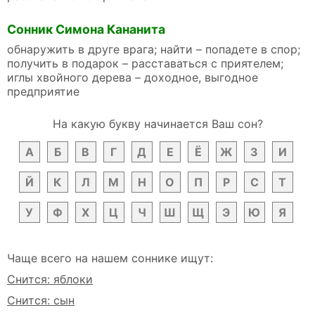
Сонник Симона Кананита
обнаружить в друге врага; найти – попадете в спор;
получить в подарок – расставаться с приятелем;
иглы хвойного дерева – доходное, выгодное
предприятие
На какую букву начинается Ваш сон?
А
Б
В
Г
Д
Е
Ё
Ж
З
И
Й
К
Л
М
Н
О
П
Р
С
Т
У
Ф
Х
Ц
Ч
Ш
Щ
Э
Ю
Я
Чаще всего на нашем соннике ищут:
Снится: яблоки
Снится: сын