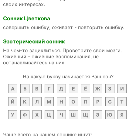
своих интересах.
Сонник Цветкова
совершить ошибку; оживает - повторить ошибку.
Эзотерический сонник
На чем-то зациклиться. Проветрите свои мозги.
Оживший - ожившие воспоминания, не
останавливайтесь на них.
На какую букву начинается Ваш сон?
А
Б
В
Г
Д
Е
Ё
Ж
З
И
Й
К
Л
М
Н
О
П
Р
С
Т
У
Ф
Х
Ц
Ч
Ш
Щ
Э
Ю
Я
Чаще всего на нашем соннике ищут: