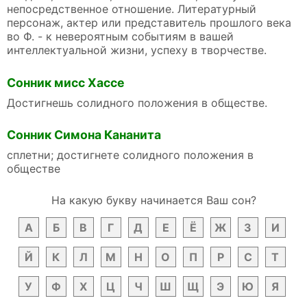
непосредственное отношение. Литературный
персонаж, актер или представитель прошлого века
во Ф. - к невероятным событиям в вашей
интеллектуальной жизни, успеху в творчестве.
Сонник мисс Хассе
Достигнешь солидного положения в обществе.
Сонник Симона Кананита
сплетни; достигнете солидного положения в
обществе
На какую букву начинается Ваш сон?
А
Б
В
Г
Д
Е
Ё
Ж
З
И
Й
К
Л
М
Н
О
П
Р
С
Т
У
Ф
Х
Ц
Ч
Ш
Щ
Э
Ю
Я