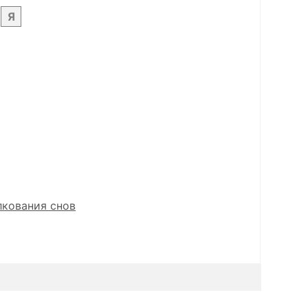
Я
лкования снов