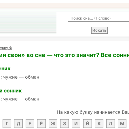
укву Ф
и свои» во сне — что это значит? Все сонн
нник
и; чужие — обман
й сонник
и; чужие — обман
На какую букву начинается Ва
Г
Д
Е
Ё
Ж
З
И
Й
К
Л
М