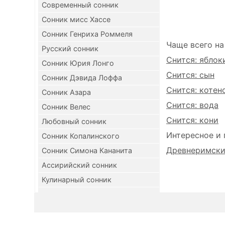
Современный сонник
Сонник мисс Хассе
Сонник Генриха Роммеля
Чаще всего на
Русский сонник
Снится: яблок
Сонник Юрия Лонго
Снится: сын
Сонник Дэвида Лоффа
Снится: котен
Сонник Азара
Снится: вода
Сонник Велес
Снится: кони
Любовный сонник
Интересное и 
Сонник Копалинского
Древнеримский
Сонник Симона Кананита
Ассирийский сонник
Кулинарный сонник