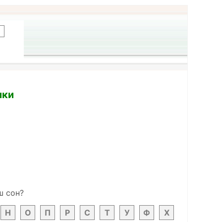
ики
ш сон?
Н
О
П
Р
С
Т
У
Ф
Х