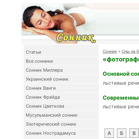
Cонник
»
Сны на б
Cтатьи
«фотографи
Все сонники
Сонник Миллера
Основной со
Украинский сонник
льстивые реч
Сонник Ванги
Современны
Сонник Фрейда
Сонник Цветкова
льстивые реч
Мусульманский сонник
Эзотерический сонник
А
Б
В
Сонник Нострадамуса