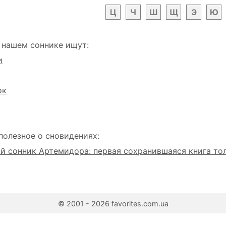
Ц
Ч
Ш
Щ
Э
Ю
 нашем соннике ищут:
и
ок
полезное о сновидениях:
 сонник Артемидора: первая сохранившаяся книга то
© 2001 - 2026 favorites.com.ua