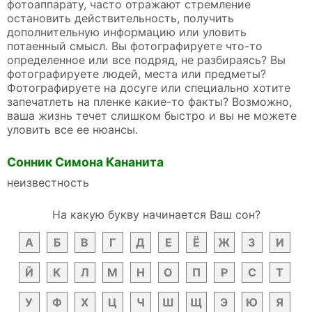
фотоаппарату, часто отражают стремление
остановить действительность, получить
дополнительную информацию или уловить
потаенный смысл. Вы фотографируете что-то
определенное или все подряд, не разбираясь? Вы
фотографируете людей, места или предметы?
Фотографируете на досуге или специально хотите
запечатлеть на пленке какие-то факты? Возможно,
ваша жизнь течет слишком быстро и вы не можете
уловить все ее нюансы.
Сонник Симона Кананита
неизвестность
На какую букву начинается Ваш сон?
А
Б
В
Г
Д
Е
Ё
Ж
З
И
Й
К
Л
М
Н
О
П
Р
С
Т
У
Ф
Х
Ц
Ч
Ш
Щ
Э
Ю
Я