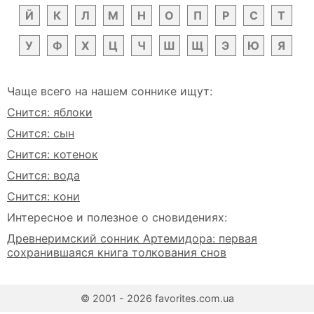
Й
К
Л
М
Н
О
П
Р
С
Т
У
Ф
Х
Ц
Ч
Ш
Щ
Э
Ю
Я
Чаще всего на нашем соннике ищут:
Снится: яблоки
Снится: сын
Снится: котенок
Снится: вода
Снится: кони
Интересное и полезное о сновидениях:
Древнеримский сонник Артемидора: первая
сохранившаяся книга толкования снов
© 2001 - 2026 favorites.com.ua