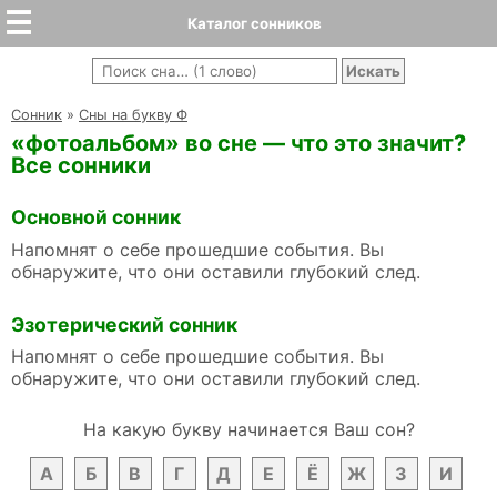
Каталог сонников
Cонник
»
Сны на букву Ф
«фотоальбом» во сне — что это значит?
Все сонники
Основной сонник
Напомнят о себе прошедшие события. Вы
обнаружите, что они оставили глубокий след.
Эзотерический сонник
Напомнят о себе прошедшие события. Вы
обнаружите, что они оставили глубокий след.
На какую букву начинается Ваш сон?
А
Б
В
Г
Д
Е
Ё
Ж
З
И